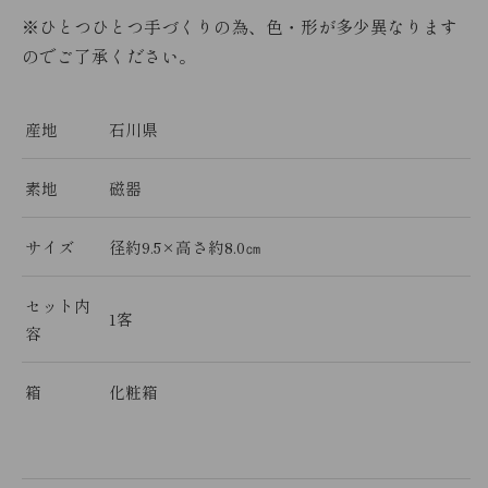
※ひとつひとつ手づくりの為、色・形が多少異なります
のでご了承ください。
産地
石川県
素地
磁器
サイズ
径約9.5×高さ約8.0㎝
セット内
1客
容
箱
化粧箱