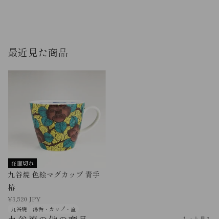
最近見た商品
在庫切れ
九谷焼 色絵マグカップ 青手
椿
¥3,520 JPY
九谷焼
湯呑・カップ・盃
もっと見る