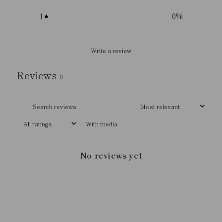
1
0
%
Write a review
Reviews
0
With media
No reviews yet