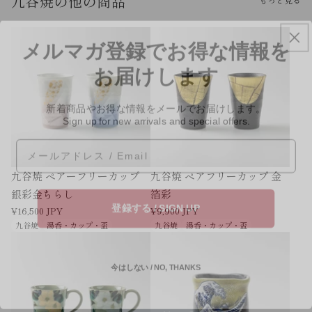
九谷焼の他の商品
メルマガ登録でお得な情報を
お届けします
新着商品やお得な情報をメールでお届けします。
Sign up for new arrivals and special offers.
Email
九谷焼 ペアーフリーカップ
九谷焼 ペアフリーカップ 金
銀彩金ちらし
箔彩
登録する / SIGN UP
¥16,500 JPY
¥9,900 JPY
九谷焼
湯呑・カップ・盃
九谷焼
湯呑・カップ・盃
今はしない / NO, THANKS