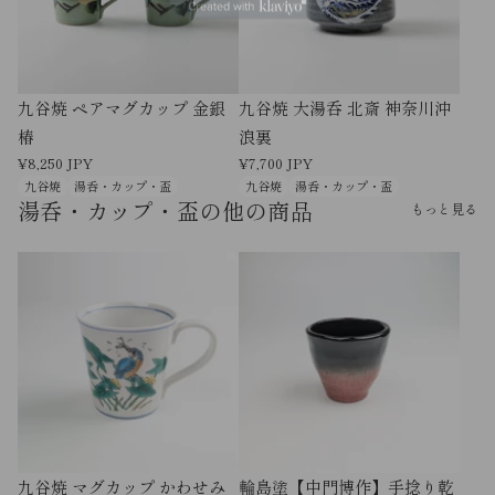
九谷焼 ペアマグカップ 金銀
九谷焼 大湯呑 北斎 神奈川沖
椿
浪裏
¥8,250 JPY
¥7,700 JPY
九谷焼
湯呑・カップ・盃
九谷焼
湯呑・カップ・盃
湯呑・カップ・盃の他の商品
もっと見る
九谷焼 マグカップ かわせみ
輪島塗【中門博作】手捻り乾