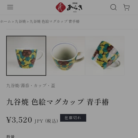
商
品
ホーム
九谷焼
九谷焼 色絵マグカップ 青手椿
情
報
に
ス
キ
ッ
プ
九谷焼
湯呑・カップ・盃
九谷焼 色絵マグカップ 青手椿
通
¥3,520
在庫切れ
JPY
(税込)
常
価
数量