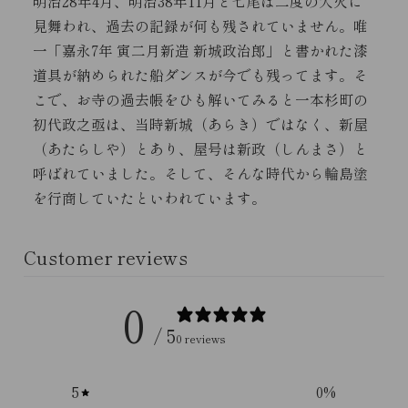
明治28年4月、明治38年11月と七尾は二度の大火に
見舞われ、過去の記録が何も残されていません。唯
一「嘉永7年 寅二月新造 新城政治郎」と書かれた漆
道具が納められた船ダンスが今でも残ってます。そ
こで、お寺の過去帳をひも解いてみると一本杉町の
初代政之亟は、当時新城（あらき）ではなく、新屋
（あたらしや）とあり、屋号は新政（しんまさ）と
呼ばれていました。そして、そんな時代から輪島塗
を行商していたといわれています。
Customer reviews
0
/ 5
0 reviews
5
0
%