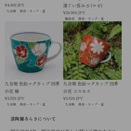
¥4,400 JPY
漆ぐい呑み S (ロゼ)
九谷焼
湯呑・カップ・盃
¥20,900 JPY
輪島塗
湯呑・カップ・盃
九谷焼 色絵マグカップ 四季
九谷焼 色絵マグカップ 四季
の花 椿
の花 コスモス
¥3,520 JPY
¥3,520 JPY
九谷焼
湯呑・カップ・盃
九谷焼
湯呑・カップ・盃
漆陶舗あらきについて