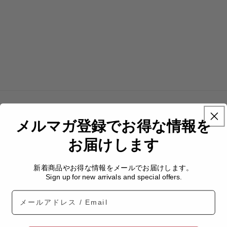
メルマガ登録でお得な情報を
商品を探す
輪島塗
お届けします
九谷焼
山中塗
新着商品やお得な情報をメールでお届けします。
カテゴリーから探す
Sign up for new arrivals and special offers.
お椀・飯碗・丼
Email
皿・茶托
湯呑・カップ・盃
箸・スプーン