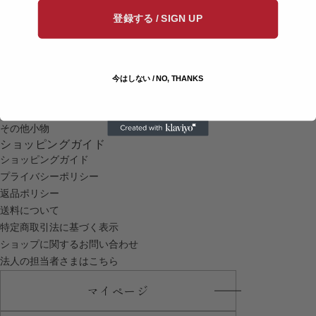
香炉
登録する / SIGN UP
鉢
そば猪口・おちょこ
盆・重・トレー
花瓶・壺
今はしない / NO, THANKS
茶道具
ボールペン
その他小物
ショッピングガイド
ショッピングガイド
プライバシーポリシー
返品ポリシー
送料について
特定商取引法に基づく表示
ショップに関するお問い合わせ
法人の担当者さまはこちら
マイページ